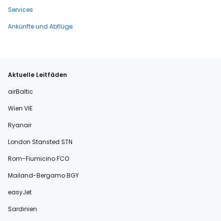
Services
Ankünfte und Abflüge
Aktuelle Leitfäden
airBaltic
Wien VIE
Ryanair
London Stansted STN
Rom-Fiumicino FCO
Mailand-Bergamo BGY
easyJet
Sardinien