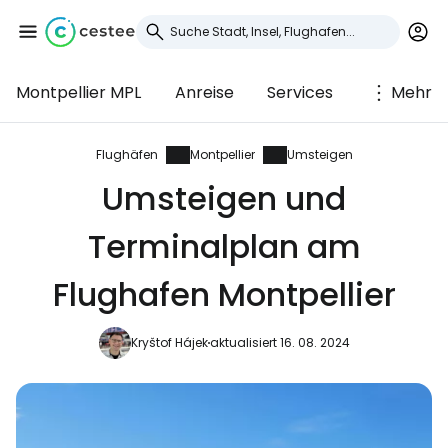
Montpellier MPL
Anreise
Services
Mehr
Anmeldung bei
Cestee
Flughäfen
Montpellier
Umsteigen
Umsteigen und
... die weltweite Reise-Community
Terminalplan am
Weiter mit Google
Flughafen Montpellier
Kryštof Hájek
aktualisiert 16. 08. 2024
Weiter mit Facebook
Weiter mit E-Mail