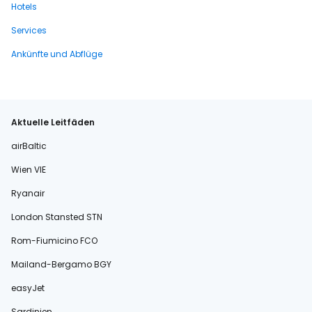
Hotels
Services
Ankünfte und Abflüge
Aktuelle Leitfäden
airBaltic
Wien VIE
Ryanair
London Stansted STN
Rom-Fiumicino FCO
Mailand-Bergamo BGY
easyJet
Sardinien