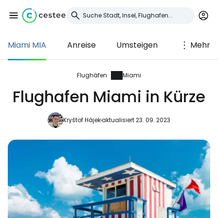
Miami MIA
Anreise
Umsteigen
Mehr
Anmeldung bei
Cestee
Flughäfen
Miami
Flughafen Miami in Kürze
... die weltweite Reise-Community
Kryštof Hájek
aktualisiert 23. 09. 2023
Weiter mit Google
Weiter mit Facebook
Weiter mit E-Mail