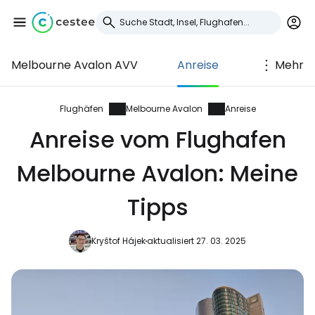
Melbourne Avalon AVV
Anreise
Mehr
Anmeldung bei
Cestee
Flughäfen
Melbourne Avalon
Anreise
Anreise vom Flughafen
... die weltweite Reise-Community
Melbourne Avalon: Meine
Weiter mit Google
Tipps
Kryštof Hájek
aktualisiert 27. 03. 2025
Weiter mit Facebook
Weiter mit E-Mail