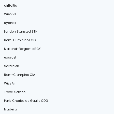
airBaltic
Wien VIE
Ryanair
London Stansted STN
Rom-Fiumicino FCO
Mailand-Bergamo BGY
easyJet
Sardinien
Rom-Ciampino CIA
Wizz Air
Travel Service
Paris Charles de Gaulle CDG
Madeira