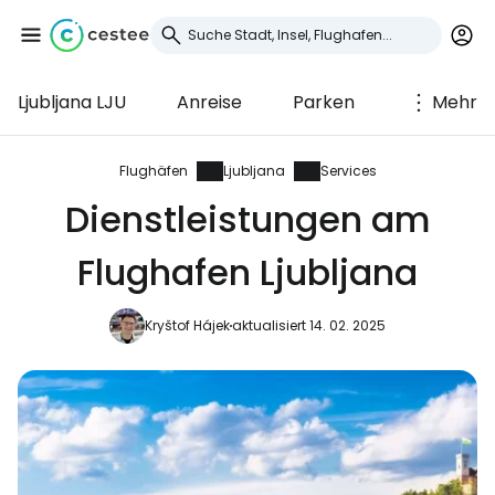
Ljubljana LJU
Anreise
Parken
Mehr
Anmeldung bei
Cestee
Flughäfen
Ljubljana
Services
Dienstleistungen am
... die weltweite Reise-Community
Flughafen Ljubljana
Weiter mit Google
Kryštof Hájek
aktualisiert 14. 02. 2025
Weiter mit Facebook
Weiter mit E-Mail