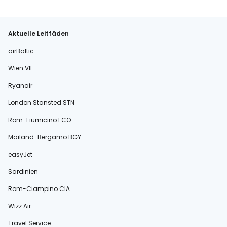
Aktuelle Leitfäden
airBaltic
Wien VIE
Ryanair
London Stansted STN
Rom-Fiumicino FCO
Mailand-Bergamo BGY
easyJet
Sardinien
Rom-Ciampino CIA
Wizz Air
Travel Service