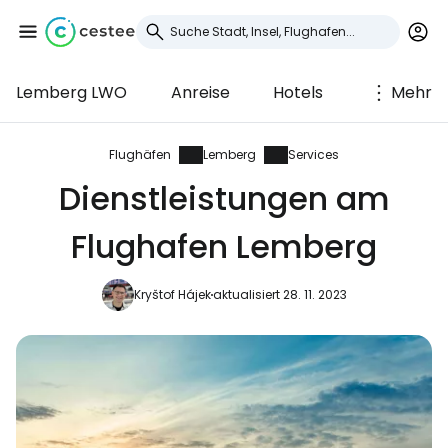
Lemberg LWO
Anreise
Hotels
Mehr
Anmeldung bei
Cestee
Flughäfen
Lemberg
Services
Dienstleistungen am
... die weltweite Reise-Community
Flughafen Lemberg
Weiter mit Google
Kryštof Hájek
aktualisiert 28. 11. 2023
Weiter mit Facebook
Weiter mit E-Mail