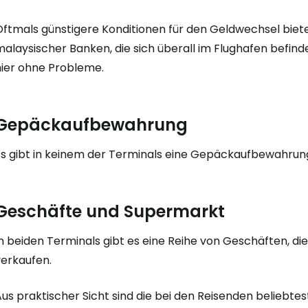
Anmeldung 
Oftmals günstigere Konditionen für den Geldwechsel biet
alaysischer Banken, die sich überall im Flughafen befind
... die weltweite Reise-Community
hier ohne Probleme.
W
Gepäckaufbewahrung
We
Es gibt in keinem der Terminals eine Gepäckaufbewahrun
Geschäfte und Supermarkt
We
n beiden Terminals gibt es eine Reihe von Geschäften, di
verkaufen.
Aus praktischer Sicht sind die bei den Reisenden beliebt