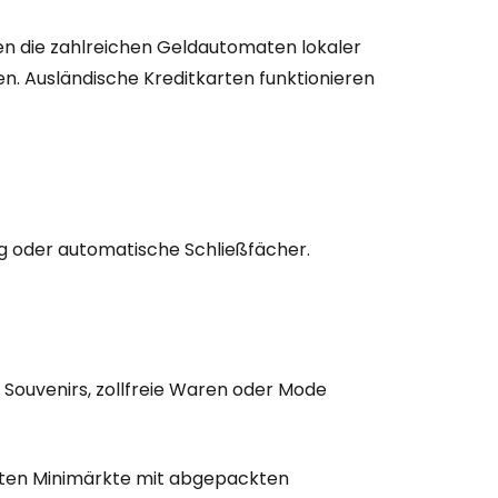
bei Cestee
en die zahlreichen Geldautomaten lokaler
en. Ausländische Kreditkarten funktionieren
eiter mit Google
iter mit Facebook
g oder automatische Schließfächer.
iter mit E-Mail
e Souvenirs, zollfreie Waren oder Mode
esten Minimärkte mit abgepackten