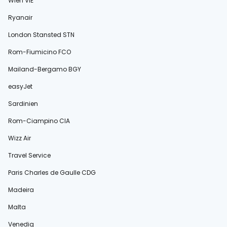
Wien VIE
Ryanair
London Stansted STN
Rom-Fiumicino FCO
Mailand-Bergamo BGY
easyJet
Sardinien
Rom-Ciampino CIA
Wizz Air
Travel Service
Paris Charles de Gaulle CDG
Madeira
Malta
Venedig