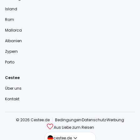
Island
Rom
Mallorca
Albanien
Zypern
Porto
Cestee
Über uns
Kontakt
© 2026 Cestee.de
Bedingungen
Datenschutz
Werbung
Aus Liebe zum Reisen
cestee.com
cestee.de