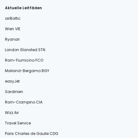
Aktuelle Leitfäden
airBaltic
Wien VIE
Ryanair
London Stansted STN
Rom-Fiumicino FCO
Mailand-Bergamo BGY
easyJet
Sardinien
Rom-Ciampino CIA
Wizz Air
Travel Service
Paris Charles de Gaulle CDG