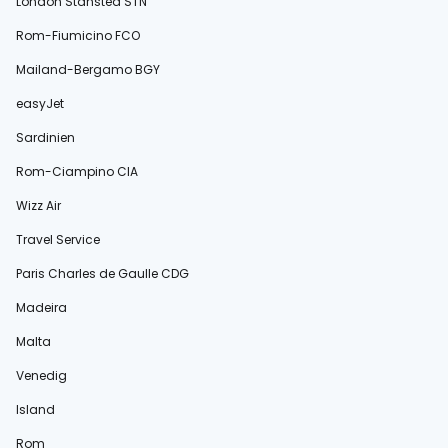
London Stansted STN
Rom-Fiumicino FCO
Mailand-Bergamo BGY
easyJet
Sardinien
Rom-Ciampino CIA
Wizz Air
Travel Service
Paris Charles de Gaulle CDG
Madeira
Malta
Venedig
Island
Rom