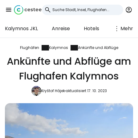
Kalymnos JKL
Anreise
Hotels
Mehr
Anmeldung bei
Cestee
Flughäfen
Kalymnos
Ankünfte und Abflüge
Ankünfte und Abflüge am
... die weltweite Reise-Community
Flughafen Kalymnos
Weiter mit Google
Kryštof Hájek
aktualisiert 17. 10. 2023
Weiter mit Facebook
Weiter mit E-Mail