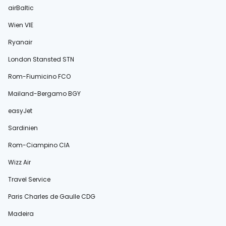
airBaltic
Wien VIE
Ryanair
London Stansted STN
Rom-Fiumicino FCO
Mailand-Bergamo BGY
easyJet
Sardinien
Rom-Ciampino CIA
Wizz Air
Travel Service
Paris Charles de Gaulle CDG
Madeira