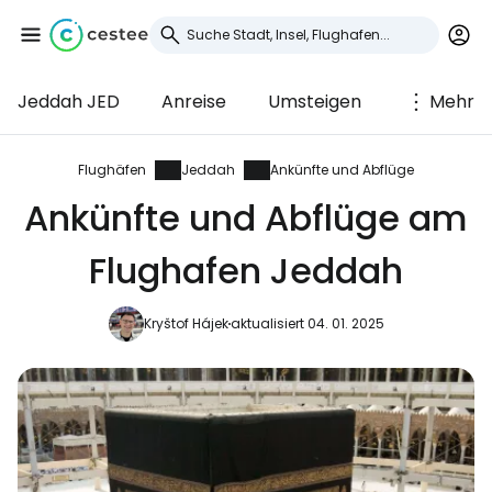
Jeddah JED
Anreise
Umsteigen
Mehr
Anmeldung bei
Cestee
Flughäfen
Jeddah
Ankünfte und Abflüge
Ankünfte und Abflüge am
... die weltweite Reise-Community
Flughafen Jeddah
Weiter mit Google
Kryštof Hájek
aktualisiert 04. 01. 2025
Weiter mit Facebook
Weiter mit E-Mail