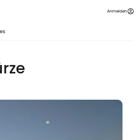
Anmelden
es
ürze