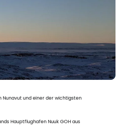
um Nunavut und einer der wichtigsten
bei Cestee
lands Hauptflughafen Nuuk GOH aus