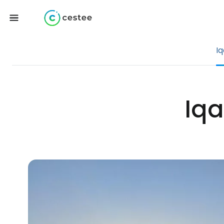
Iq
Iqa