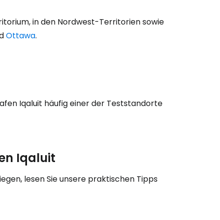
ritorium, in den Nordwest-Territorien sowie
d
Ottawa
.
eiter mit Google
iter mit Facebook
en Iqaluit häufig einer der Teststandorte
iter mit E-Mail
en Iqaluit
egen, lesen Sie unsere praktischen Tipps