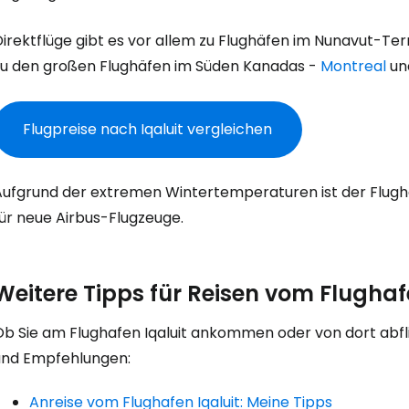
... die weltweite Reise-Community
irektflüge gibt es vor allem zu Flughäfen im Nunavut-Ter
zu den großen Flughäfen im Süden Kanadas -
Montreal
un
W
Flugpreise nach Iqaluit vergleichen
We
Aufgrund der extremen Wintertemperaturen ist der Flughaf
für neue Airbus-Flugzeuge.
We
Weitere Tipps für Reisen vom Flughaf
Ob Sie am Flughafen Iqaluit ankommen oder von dort abfli
und Empfehlungen:
Anreise vom Flughafen Iqaluit: Meine Tipps