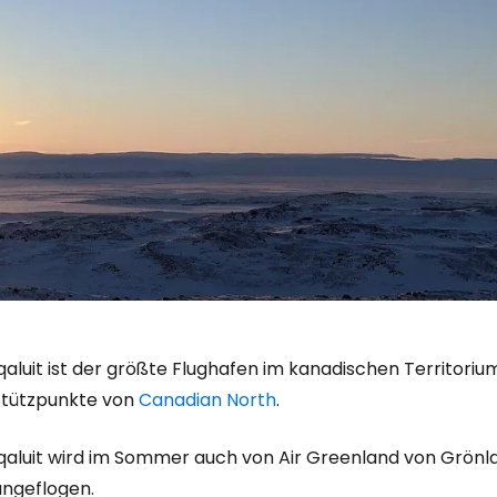
qaluit ist der größte Flughafen im kanadischen Territori
Stützpunkte von
Canadian North
.
Anmeldung 
Iqaluit wird im Sommer auch von Air Greenland von Grön
angeflogen.