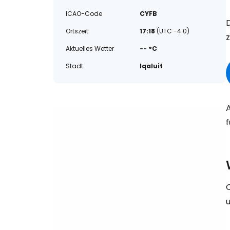
ICAO-Code
CYFB
D
Ortszeit
17:18
(UTC -4.0)
Aktuelles Wetter
-- °C
Stadt
Iqaluit