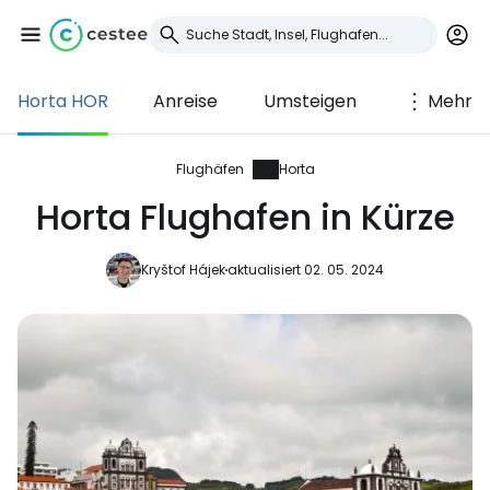
Horta HOR
Anreise
Umsteigen
Mehr
Anmeldung bei
Cestee
Flughäfen
Horta
Horta Flughafen in Kürze
... die weltweite Reise-Community
Kryštof Hájek
aktualisiert 02. 05. 2024
Weiter mit Google
Weiter mit Facebook
Weiter mit E-Mail