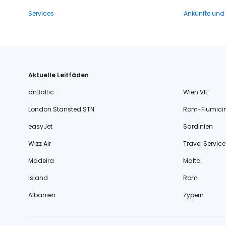
Services
Ankünfte und
Aktuelle Leitfäden
airBaltic
Wien VIE
London Stansted STN
Rom-Fiumici
easyJet
Sardinien
Wizz Air
Travel Service
Madeira
Malta
Island
Rom
Albanien
Zypern