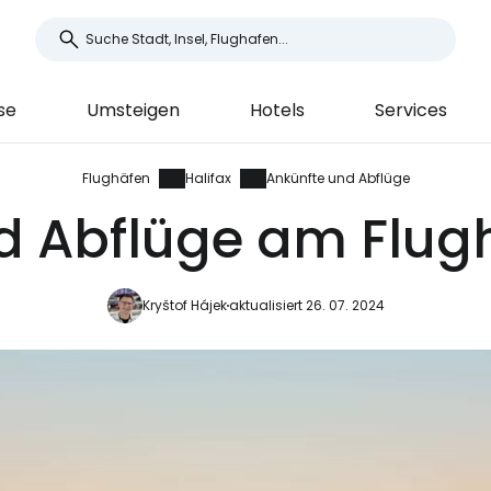
se
Umsteigen
Hotels
Services
Flughäfen
Halifax
Ankünfte und Abflüge
d Abflüge am Flugh
Kryštof Hájek
aktualisiert 26. 07. 2024