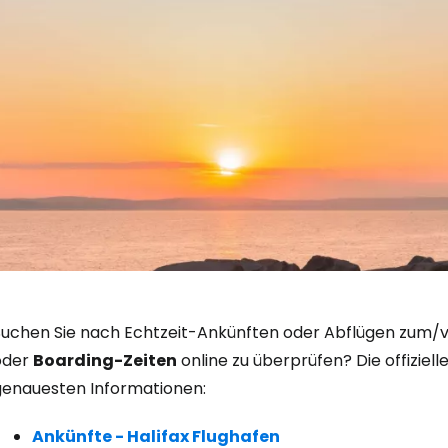
Anmeldung 
Suchen Sie nach Echtzeit-Ankünften oder Abflügen zum/v
oder
Boarding-Zeiten
online zu überprüfen? Die offiziel
genauesten Informationen:
... die weltweite Reise-Community
Ankünfte - Halifax Flughafen