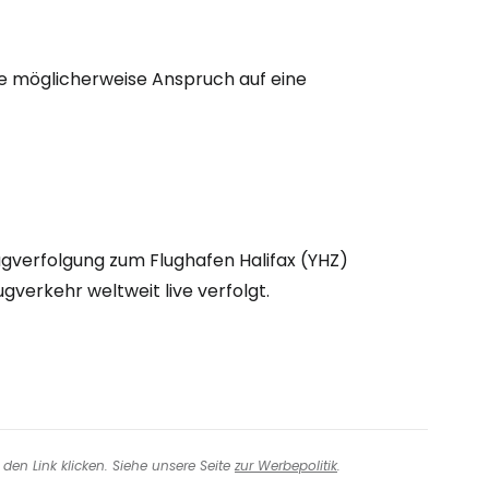
eiter mit Google
ie möglicherweise Anspruch auf eine
iter mit Facebook
iter mit E-Mail
ugverfolgung zum Flughafen Halifax (YHZ)
ugverkehr weltweit live verfolgt.
den Link klicken. Siehe unsere Seite
zur Werbepolitik
.