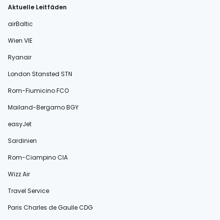
Aktuelle Leitfäden
airBaltic
Wien VIE
Ryanair
London Stansted STN
Rom-Fiumicino FCO
Mailand-Bergamo BGY
easyJet
Sardinien
Rom-Ciampino CIA
Wizz Air
Travel Service
Paris Charles de Gaulle CDG