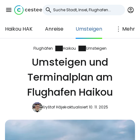
Haikou HAK
Anreise
Umsteigen
Mehr
Anmeldung bei
Cestee
Flughäfen
Haikou
Umsteigen
Umsteigen und
... die weltweite Reise-Community
Terminalplan am
Weiter mit Google
Flughafen Haikou
Kryštof Hájek
aktualisiert 10. 11. 2025
Weiter mit Facebook
Weiter mit E-Mail