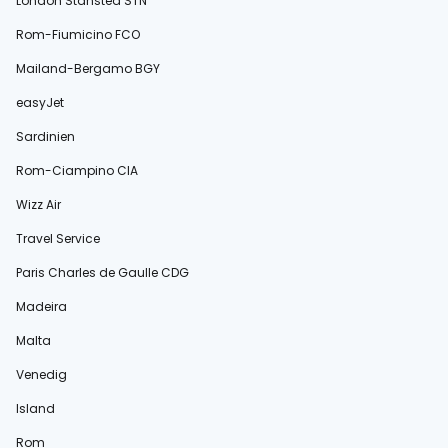
London Stansted STN
Rom-Fiumicino FCO
Mailand-Bergamo BGY
easyJet
Sardinien
Rom-Ciampino CIA
Wizz Air
Travel Service
Paris Charles de Gaulle CDG
Madeira
Malta
Venedig
Island
Rom