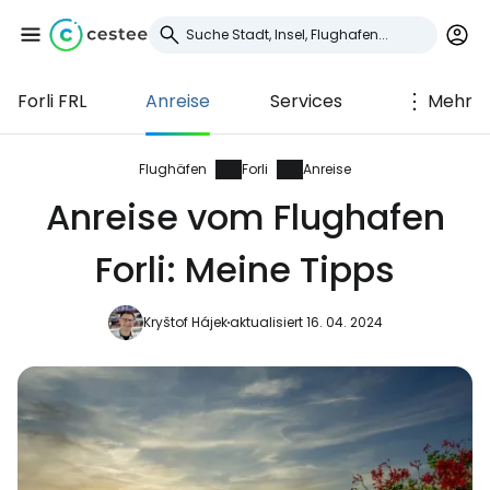
Forli FRL
Anreise
Services
Mehr
Anmeldung bei
Cestee
Flughäfen
Forli
Anreise
Anreise vom Flughafen
... die weltweite Reise-Community
Forli: Meine Tipps
Weiter mit Google
Kryštof Hájek
aktualisiert 16. 04. 2024
Weiter mit Facebook
Weiter mit E-Mail