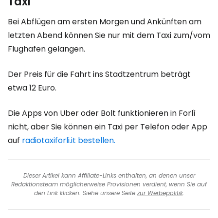
Taxi
Bei Abflügen am ersten Morgen und Ankünften am
letzten Abend können Sie nur mit dem Taxi zum/vom
Flughafen gelangen.
Der Preis für die Fahrt ins Stadtzentrum beträgt
etwa 12 Euro.
Die Apps von Uber oder Bolt funktionieren in Forlì
nicht, aber Sie können ein Taxi per Telefon oder App
auf
radiotaxiforli.it bestellen.
Dieser Artikel kann Affiliate-Links enthalten, an denen unser
Redaktionsteam möglicherweise Provisionen verdient, wenn Sie auf
den Link klicken. Siehe unsere Seite
zur Werbepolitik
.