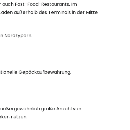
er auch Fast-Food-Restaurants. Im
iter mit E-Mail
-Laden außerhalb des Terminals in der Mitte
in Nordzypern.
ditionelle Gepäckaufbewahrung.
ne außergewöhnlich große Anzahl von
nken nutzen.