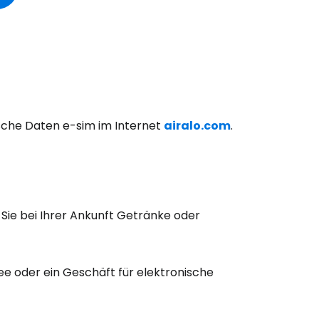
bei Cestee
ische Daten e-sim im Internet
airalo.com
.
o Sie bei Ihrer Ankunft Getränke oder
eiter mit Google
ee
oder ein Geschäft für elektronische
iter mit Facebook