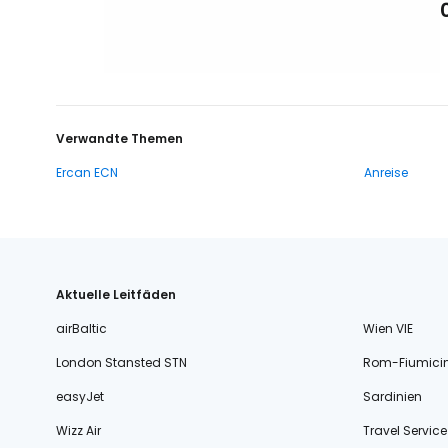
Verwandte Themen
Ercan ECN
Anreise
Aktuelle Leitfäden
airBaltic
Wien VIE
London Stansted STN
Rom-Fiumici
easyJet
Sardinien
Wizz Air
Travel Service