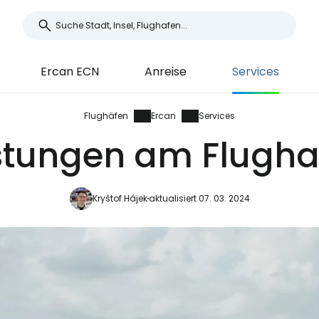
Ercan ECN
Anreise
Services
Flughäfen
Ercan
Services
istungen am Flugha
Kryštof Hájek
aktualisiert 07. 03. 2024