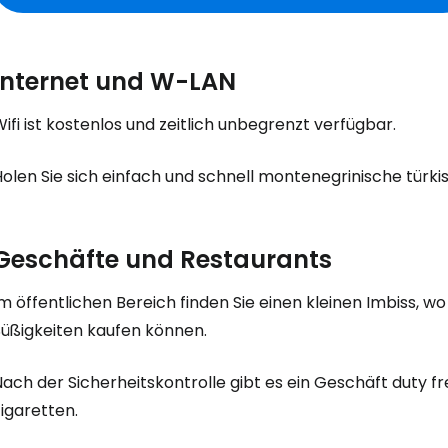
Internet und W-LAN
ifi ist kostenlos und zeitlich unbegrenzt verfügbar.
Anmeldung 
Holen Sie sich einfach und schnell montenegrinische türk
... die weltweite Reise-Community
Geschäfte und Restaurants
m öffentlichen Bereich finden Sie einen kleinen Imbiss, w
W
Süßigkeiten kaufen können.
ach der Sicherheitskontrolle gibt es ein Geschäft
duty fr
We
igaretten.