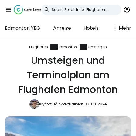
Edmonton YEG
Anreise
Hotels
Mehr
Anmeldung bei
Cestee
Flughäfen
Edmonton
Umsteigen
Umsteigen und
... die weltweite Reise-Community
Terminalplan am
Weiter mit Google
Flughafen Edmonton
Kryštof Hájek
aktualisiert 09. 08. 2024
Weiter mit Facebook
Weiter mit E-Mail