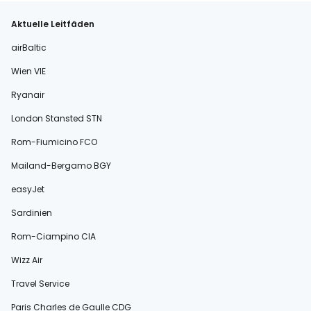
Aktuelle Leitfäden
airBaltic
Wien VIE
Ryanair
London Stansted STN
Rom-Fiumicino FCO
Mailand-Bergamo BGY
easyJet
Sardinien
Rom-Ciampino CIA
Wizz Air
Travel Service
Paris Charles de Gaulle CDG