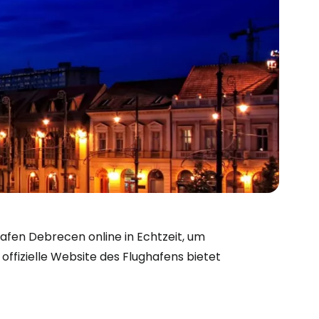
bei Cestee
fen Debrecen online in Echtzeit, um
offizielle Website des Flughafens bietet