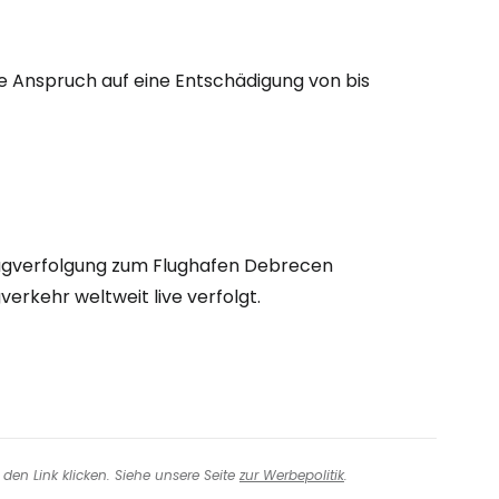
eiter mit Google
ie Anspruch auf eine Entschädigung von bis
iter mit Facebook
iter mit E-Mail
lugverfolgung zum Flughafen Debrecen
verkehr weltweit live verfolgt.
den Link klicken. Siehe unsere Seite
zur Werbepolitik
.