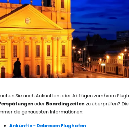
Anmeldung 
Suchen Sie nach Ankünften oder Abflügen zum/vom Flugha
Verspätungen
oder
Boardingzeiten
zu überprüfen? Die 
... die weltweite Reise-Community
immer die genauesten Informationen:
Ankünfte - Debrecen Flughafen