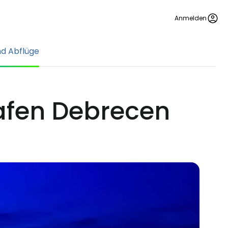
Anmelden
nd Abflüge
afen Debrecen