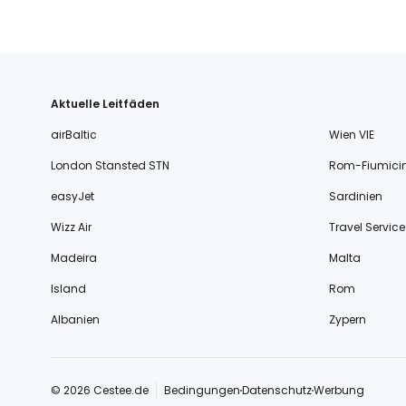
Aktuelle Leitfäden
airBaltic
Wien VIE
London Stansted STN
Rom-Fiumici
easyJet
Sardinien
Wizz Air
Travel Service
Madeira
Malta
Island
Rom
Albanien
Zypern
© 2026 Cestee.de
Bedingungen
Datenschutz
Werbung