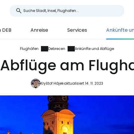
 DEB
Anreise
Services
Ankünfte u
Flughäfen
Debrecen
Ankünfte und Abflüge
 Abflüge am Flugh
Kryštof Hájek
aktualisiert 14. 11. 2023