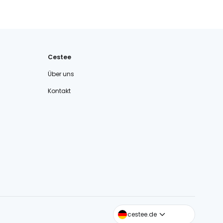
Cestee
Über uns
Kontakt
cestee.com
cestee.de