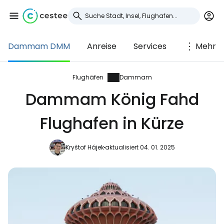
Dammam DMM
Anreise
Services
Mehr
Anmeldung bei
Cestee
Flughäfen
Dammam
Dammam König Fahd
... die weltweite Reise-Community
Flughafen in Kürze
Weiter mit Google
Kryštof Hájek
aktualisiert 04. 01. 2025
Weiter mit Facebook
Weiter mit E-Mail