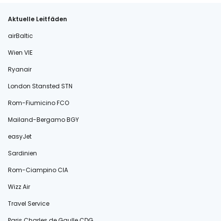
Aktuelle Leitfäden
airBaltic
Wien VIE
Ryanair
London Stansted STN
Rom-Fiumicino FCO
Mailand-Bergamo BGY
easyJet
Sardinien
Rom-Ciampino CIA
Wizz Air
Travel Service
Paris Charles de Gaulle CDG