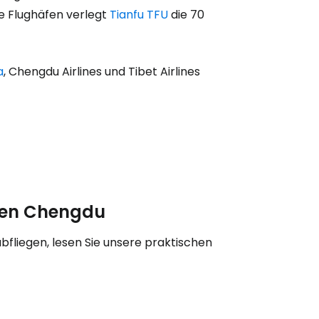
bei Cestee
e Flughäfen verlegt
Tianfu TFU
die 70
a
, Chengdu Airlines und Tibet Airlines
eiter mit Google
iter mit Facebook
afen Chengdu
iter mit E-Mail
liegen, lesen Sie unsere praktischen