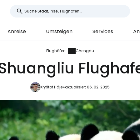
Anreise
Umsteigen
Services
An
Flughäfen
Chengdu
huangliu Flughafe
Kryštof Hájek
aktualisiert 06. 02. 2025