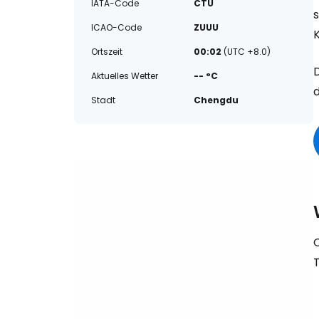
IATA-Code
CTU
ICAO-Code
ZUUU
Ortszeit
00:02
(UTC +8.0)
Aktuelles Wetter
-- °C
d
Stadt
Chengdu