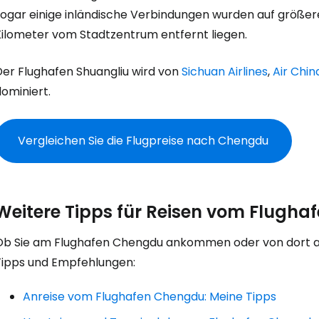
Anmeldung 
sogar einige inländische Verbindungen wurden auf größer
Kilometer vom Stadtzentrum entfernt liegen.
... die weltweite Reise-Community
Der Flughafen Shuangliu wird von
Sichuan Airlines
,
Air Chin
ominiert.
W
Vergleichen Sie die Flugpreise nach Chengdu
We
Weitere Tipps für Reisen vom Flugh
We
Ob Sie am Flughafen Chengdu ankommen oder von dort abf
Tipps und Empfehlungen:
Anreise vom Flughafen Chengdu: Meine Tipps