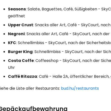
W
Seasons
: Salate, Baguettes, Café, Süßigkeiten - Sky
geöffnet
We
Upper Crust
: Snacks aller Art, Café - SkyCourt, nac
Negroni
: Snacks aller Art, Café - SkyCourt, nach der
KFC
: Schnellimbiss - SkyCourt, nach der Sicherheitsk
We
Burger King
: Schnellimbiss - SkyCourt, nach der Sich
Costa Coffe
: Coffeeshop - SkyCourt, nach der Sicher
Uhr
Caffé Ritazza
: Café - Halle 2A, öffentlicher Bereich
iehe die Liste aller Restaurants:
bud.hu/restaurants
Gepäckaufbewahrung