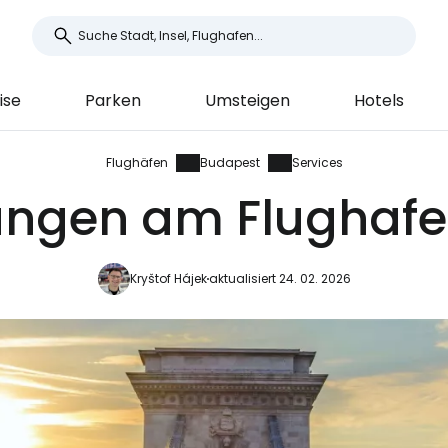
ise
Parken
Umsteigen
Hotels
Flughäfen
Budapest
Services
tungen am Flughaf
Kryštof Hájek
aktualisiert 24. 02. 2026