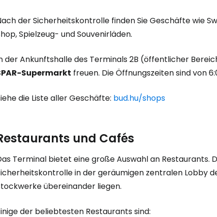
ach der Sicherheitskontrolle finden Sie Geschäfte wie Swa
Shop, Spielzeug- und Souvenirläden.
n der Ankunftshalle des Terminals 2B (öffentlicher Berei
SPAR-Supermarkt
freuen. Die Öffnungszeiten sind von 6:
iehe die Liste aller Geschäfte:
bud.hu/shops
Restaurants und Cafés
Anmeldung 
Das Terminal bietet eine große Auswahl an Restaurants. 
Sicherheitskontrolle in der geräumigen zentralen Lobby d
Stockwerke übereinander liegen.
... die weltweite Reise-Community
inige der beliebtesten Restaurants sind: