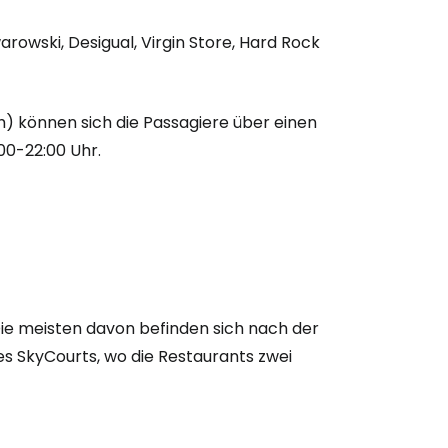
rowski, Desigual, Virgin Store, Hard Rock
ch) können sich die Passagiere über einen
00-22:00 Uhr.
bei Cestee
Die meisten davon befinden sich nach der
es SkyCourts, wo die Restaurants zwei