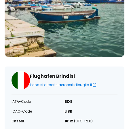
Flughafen Brindisi
brindisi.airports.aeroportidipuglia.it
IATA-Code
BDS
ICAO-Code
LIBR
Ortszeit
18:12
(UTC +2.0)