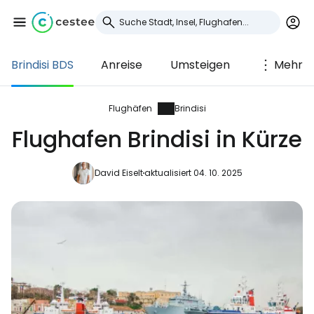
Brindisi BDS
Anreise
Umsteigen
Mehr
Anmeldung bei
Cestee
Flughäfen
Brindisi
Flughafen Brindisi in Kürze
... die weltweite Reise-Community
David Eiselt
aktualisiert 04. 10. 2025
Weiter mit Google
Weiter mit Facebook
Weiter mit E-Mail