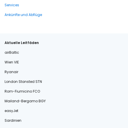
Services
Ankünfte und Abflüge
Aktuelle Leitfäden
airBaltic
Wien VIE
Ryanair
London Stansted STN
Rom-Fiumicino FCO
Mailand-Bergamo BGY
easyJet
Sardinien