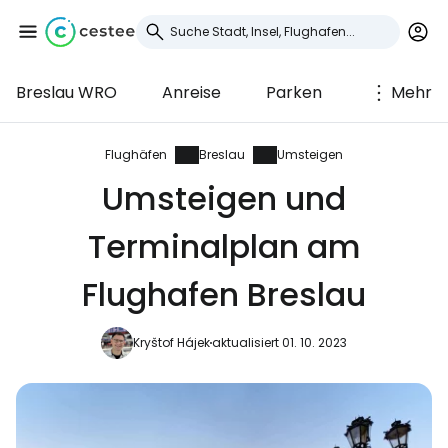
Breslau WRO
Anreise
Parken
Mehr
Anmeldung bei
Cestee
Flughäfen
Breslau
Umsteigen
Umsteigen und
... die weltweite Reise-Community
Terminalplan am
Weiter mit Google
Flughafen Breslau
Kryštof Hájek
aktualisiert 01. 10. 2023
Weiter mit Facebook
Weiter mit E-Mail