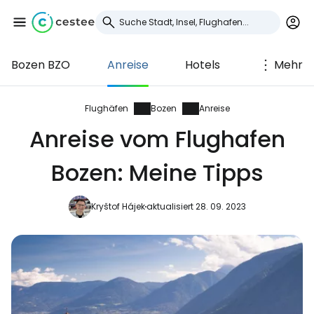
Bozen BZO
Anreise
Hotels
Mehr
Anmeldung bei
Cestee
Flughäfen
Bozen
Anreise
Anreise vom Flughafen
... die weltweite Reise-Community
Bozen: Meine Tipps
Weiter mit Google
Kryštof Hájek
aktualisiert 28. 09. 2023
Weiter mit Facebook
Weiter mit E-Mail