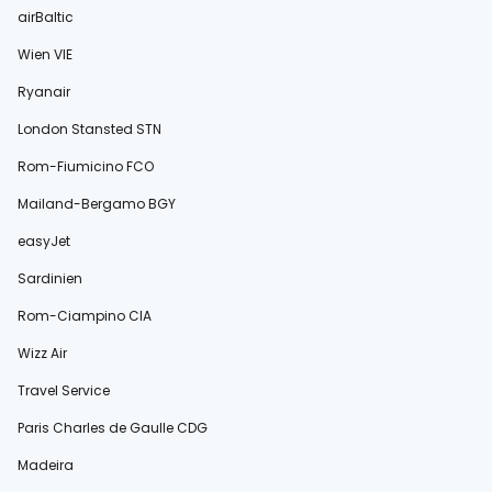
airBaltic
Wien VIE
Ryanair
London Stansted STN
Rom-Fiumicino FCO
Mailand-Bergamo BGY
easyJet
Sardinien
Rom-Ciampino CIA
Wizz Air
Travel Service
Paris Charles de Gaulle CDG
Madeira