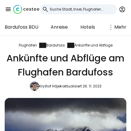
Bardufoss BDU
Anreise
Hotels
Mehr
Anmeldung bei
Cestee
Flughäfen
Bardufoss
Ankünfte und Abflüge
Ankünfte und Abflüge am
... die weltweite Reise-Community
Flughafen Bardufoss
Weiter mit Google
Kryštof Hájek
aktualisiert 26. 11. 2023
Weiter mit Facebook
Weiter mit E-Mail