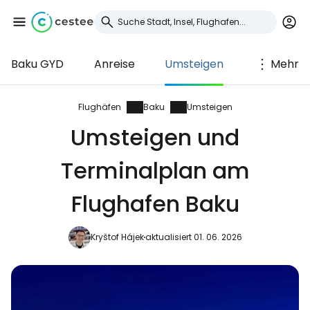
Baku GYD
Anreise
Umsteigen
Mehr
Anmeldung bei
Cestee
Flughäfen
Baku
Umsteigen
Umsteigen und
... die weltweite Reise-Community
Terminalplan am
Weiter mit Google
Flughafen Baku
Kryštof Hájek
aktualisiert 01. 06. 2026
Weiter mit Facebook
Weiter mit E-Mail