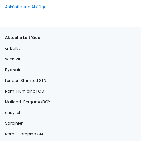
Ankünfte und Abflüge
Aktuelle Leitfäden
airBaltic
Wien VIE
Ryanair
London Stansted STN
Rom-Fiumicino FCO
Mailand-Bergamo BGY
easyJet
Sardinien
Rom-Ciampino CIA