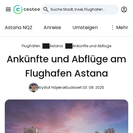
Astana NQZ
Anreise
Umsteigen
Mehr
Anmeldung bei
Cestee
Flughäfen
Astana
Ankünfte und Abflüge
Ankünfte und Abflüge am
... die weltweite Reise-Community
Flughafen Astana
Weiter mit Google
Kryštof Hájek
aktualisiert 03. 08. 2025
Weiter mit Facebook
Weiter mit E-Mail