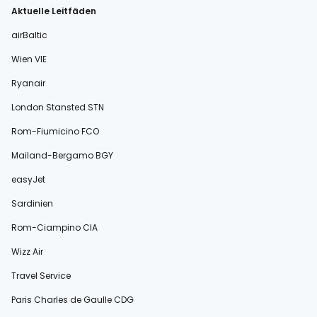
Aktuelle Leitfäden
airBaltic
Wien VIE
Ryanair
London Stansted STN
Rom-Fiumicino FCO
Mailand-Bergamo BGY
easyJet
Sardinien
Rom-Ciampino CIA
Wizz Air
Travel Service
Paris Charles de Gaulle CDG