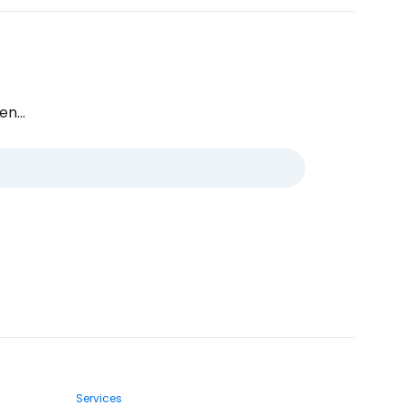
n...
Services