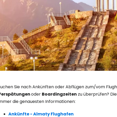
Anmeldung 
Suchen Sie nach Ankünften oder Abflügen zum/vom Flughaf
Verspätungen
oder
Boardingzeiten
zu überprüfen? Die 
immer die genauesten Informationen:
... die weltweite Reise-Community
Ankünfte - Almaty Flughafen