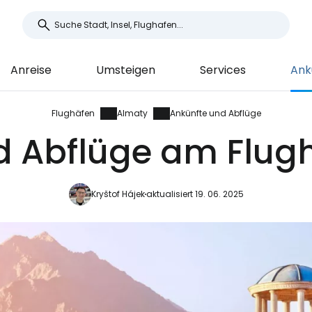
Anreise
Umsteigen
Services
Ank
Flughäfen
Almaty
Ankünfte und Abflüge
d Abflüge am Flug
Kryštof Hájek
aktualisiert 19. 06. 2025