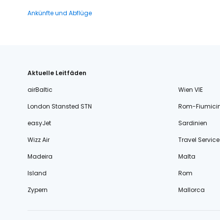
Ankünfte und Abflüge
Aktuelle Leitfäden
airBaltic
Wien VIE
London Stansted STN
Rom-Fiumici
easyJet
Sardinien
Wizz Air
Travel Service
Madeira
Malta
Island
Rom
Zypern
Mallorca