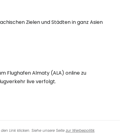
eiter mit Google
achischen Zielen und Städten in ganz Asien
iter mit Facebook
iter mit E-Mail
zum Flughafen Almaty (ALA) online zu
ugverkehr live verfolgt.
den Link klicken. Siehe unsere Seite
zur Werbepolitik
.