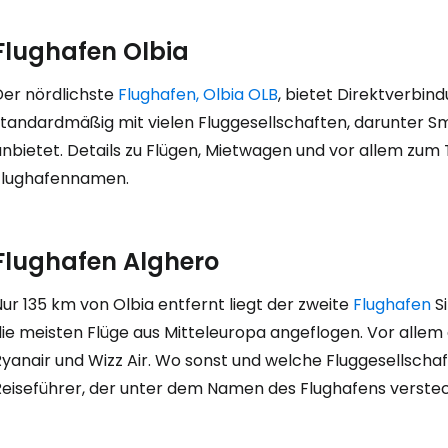
Flughafen Olbia
Der nördlichste
Flughafen, Olbia OLB
, bietet Direktverbind
tandardmäßig mit vielen Fluggesellschaften, darunter Sma
nbietet. Details zu Flügen, Mietwagen und vor allem zum 
Flughafennamen.
Flughafen Alghero
Anmeldung 
ur 135 km von Olbia entfernt liegt der zweite
Flughafen
Si
ie meisten Flüge aus Mitteleuropa angeflogen. Vor allem 
... die weltweite Reise-Community
yanair und Wizz Air. Wo sonst und welche Fluggesellschaft
Reiseführer, der unter dem Namen des Flughafens versteck
W