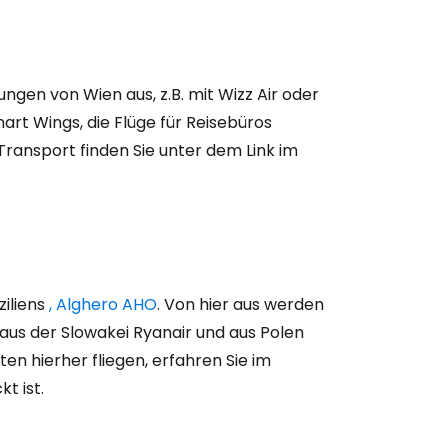
ungen von Wien aus, z.B. mit Wizz Air oder
rt Wings, die Flüge für Reisebüros
Transport finden Sie unter dem Link im
bei Cestee
ziliens
, Alghero AHO
. Von hier aus werden
aus der Slowakei Ryanair und aus Polen
en hierher fliegen, erfahren Sie im
t ist.
eiter mit Google