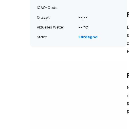
ICAO-Code
Ortszeit
--:--
Aktuelles Wetter
-- °C
s
Stadt
Sardegna
a
N
d
R