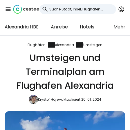
Alexandria HBE
Anreise
Hotels
Mehr
Anmeldung bei
Cestee
Flughäfen
Alexandria
Umsteigen
Umsteigen und
... die weltweite Reise-Community
Terminalplan am
Weiter mit Google
Flughafen Alexandria
Kryštof Hájek
aktualisiert 20. 01. 2024
Weiter mit Facebook
Weiter mit E-Mail