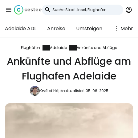
Adelaide ADL
Anreise
Umsteigen
Mehr
Anmeldung bei
Cestee
Flughäfen
Adelaide
Ankünfte und Abflüge
Ankünfte und Abflüge am
... die weltweite Reise-Community
Flughafen Adelaide
Weiter mit Google
Kryštof Hájek
aktualisiert 05. 06. 2025
Weiter mit Facebook
Weiter mit E-Mail