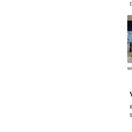
WH
B
S