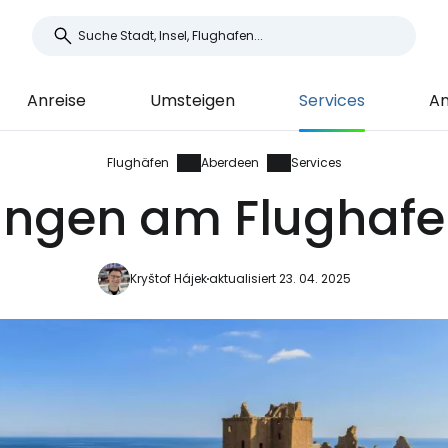
Anreise
Umsteigen
Services
An
Flughäfen
Aberdeen
Services
tungen am Flughaf
Kryštof Hájek
aktualisiert 23. 04. 2025