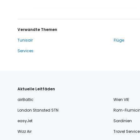
Verwandte Themen
Tunisair
Flüge
Services
Aktuelle Leitfäden
airBaltic
Wien VIE
London Stansted STN
Rom-Fiumici
easyJet
Sardinien
Wizz Air
Travel Service