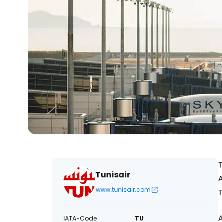
T
Tunisair
A
www.tunisair.com
T
IATA-Code
TU