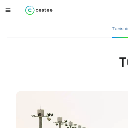
Tunisai
T