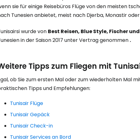
wenn sie für einige Reisebüros Flüge von den meisten ts
... die weltweite Reise-Community
nach Tunesien anbietet, meist nach Djerba, Monastir oder
W
Tunisairsi wurde von
Best Reisen, Blue Style, Fischer un
Tunesien in der Saison 2017 unter Vertrag genommen
.
We
Weitere Tipps zum Fliegen mit Tunisa
We
gal, ob Sie zum ersten Mal oder zum wiederholten Mal mit 
praktischen Tipps und Empfehlungen:
Tunisair Flüge
Tunisair Gepäck
Tunisair Check-in
Tunisair Services an Bord