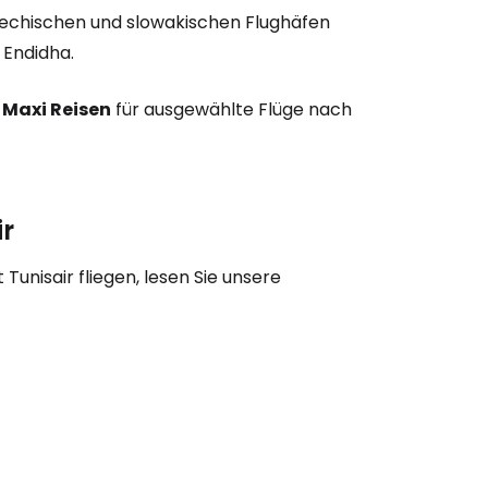
chechischen und slowakischen Flughäfen
 Endidha.
eiter mit Google
d Maxi Reisen
für ausgewählte Flüge nach
iter mit Facebook
ir
iter mit E-Mail
Tunisair fliegen, lesen Sie unsere