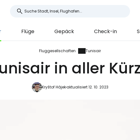
r
Flüge
Gepäck
Check-in
S
Fluggesellschaften
Tunisair
unisair in aller Kür
Kryštof Hájek
aktualisiert 12. 10. 2023