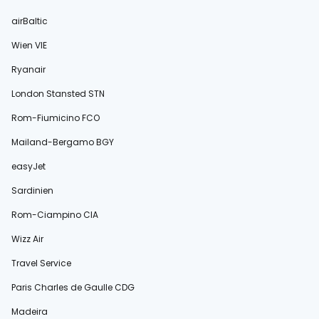
airBaltic
Wien VIE
Ryanair
London Stansted STN
Rom-Fiumicino FCO
Mailand-Bergamo BGY
easyJet
Sardinien
Rom-Ciampino CIA
Wizz Air
Travel Service
Paris Charles de Gaulle CDG
Madeira