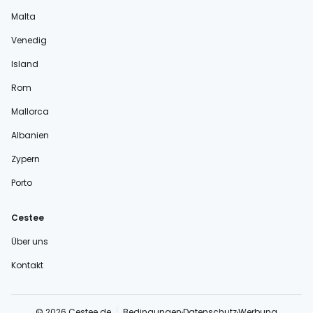
Malta
Venedig
Island
Rom
Mallorca
Albanien
Zypern
Porto
Cestee
Über uns
Kontakt
© 2026 Cestee.de
Bedingungen
Datenschutz
Werbung