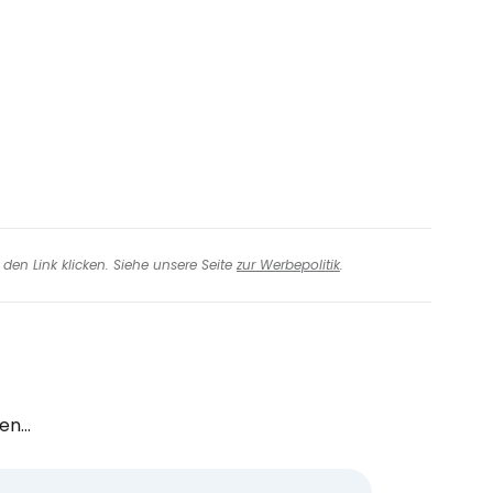
iter mit Facebook
iter mit E-Mail
den Link klicken. Siehe unsere Seite
zur Werbepolitik
.
n...