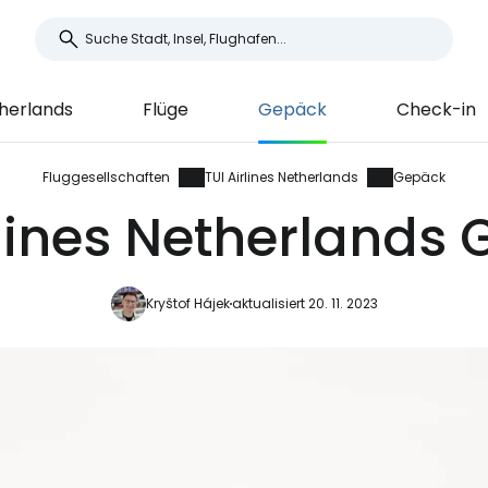
therlands
Flüge
Gepäck
Check-in
Fluggesellschaften
TUI Airlines Netherlands
Gepäck
rlines Netherlands
Kryštof Hájek
aktualisiert 20. 11. 2023