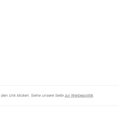
iter mit Facebook
iter mit E-Mail
den Link klicken. Siehe unsere Seite
zur Werbepolitik
.