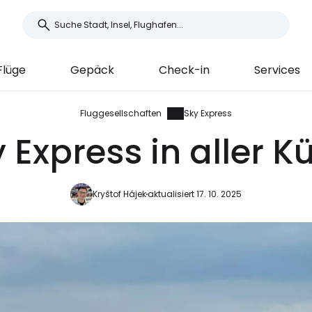
Flüge
Gepäck
Check-in
Services
Fluggesellschaften
Sky Express
 Express in aller K
Kryštof Hájek
aktualisiert 17. 10. 2025