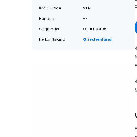
a
ICAO-Code
SEH
Bündnis
--
Gegründet
01. 01. 2005
Herkunftsland
Griechenland
f
M
E