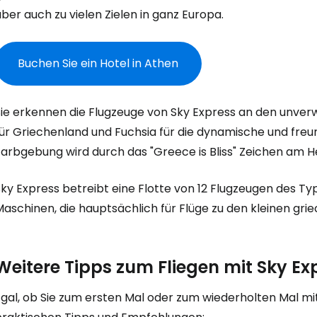
ber auch zu vielen Zielen in ganz Europa.
Buchen Sie ein Hotel in Athen
Sie erkennen die Flugzeuge von Sky Express an den unve
ür Griechenland und Fuchsia für die dynamische und freund
Farbgebung wird durch das
"Greece is Bliss"
Zeichen am He
Anmeldung 
Sky Express betreibt eine Flotte von 12 Flugzeugen des T
aschinen, die hauptsächlich für Flüge zu den kleinen gri
... die weltweite Reise-Community
W
Weitere Tipps zum Fliegen mit Sky Ex
gal, ob Sie zum ersten Mal oder zum wiederholten Mal mit 