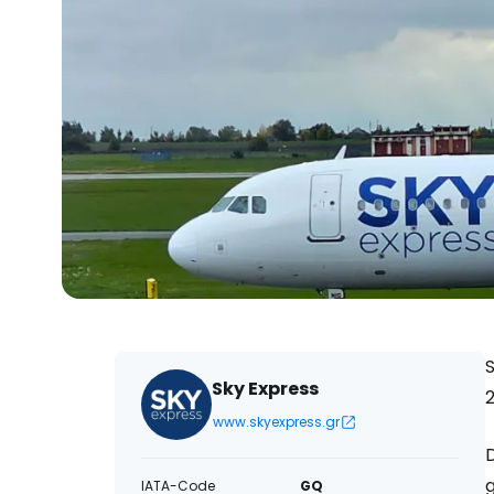
S
Sky Express
www.skyexpress.gr
D
g
IATA-Code
GQ