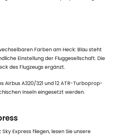
rwechselbaren Farben am Heck: Blau steht
liche Einstellung der Fluggesellschaft. Die
ck des Flugzeugs ergänzt.
bei Cestee
yps Airbus A320/321 und 12 ATR-Turboprop-
echischen Inseln eingesetzt werden.
eiter mit Google
press
Sky Express fliegen, lesen Sie unsere