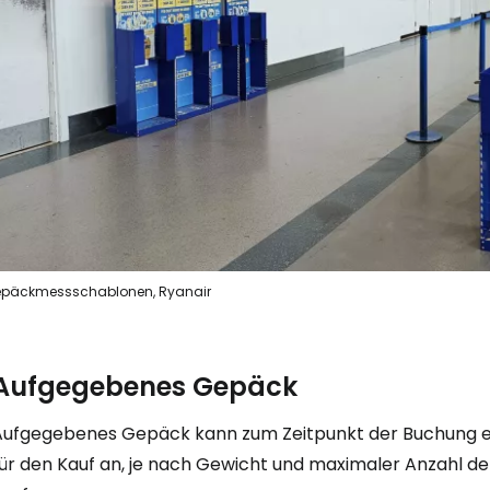
Anmeldung 
... die weltweite Reise-Community
W
päckmessschablonen, Ryanair
We
Aufgegebenes Gepäck
We
Aufgegebenes Gepäck kann zum Zeitpunkt der Buchung er
für den Kauf an, je nach Gewicht und maximaler Anzahl d