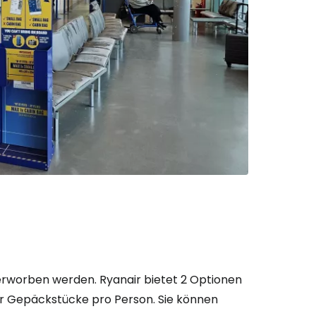
bei Cestee
eiter mit Google
iter mit Facebook
iter mit E-Mail
worben werden. Ryanair bietet 2 Optionen
er Gepäckstücke pro Person. Sie können