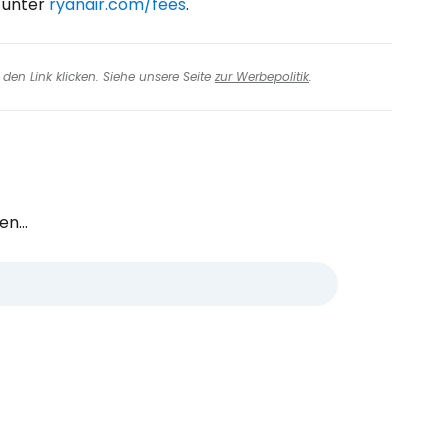
 unter
ryanair.com/fees
.
den Link klicken. Siehe unsere Seite
zur Werbepolitik
.
n...