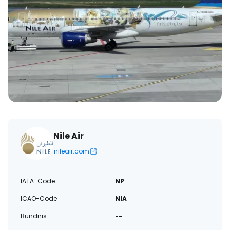
Nile Air
nileair.com
IATA-Code
NP
ICAO-Code
NIA
Bündnis
--