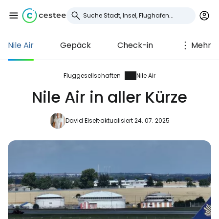
Nile Air
Gepäck
Check-in
Mehr
Anmeldung bei
Cestee
Fluggesellschaften
Nile Air
Nile Air in aller Kürze
... die weltweite Reise-Community
David Eiselt
aktualisiert 24. 07. 2025
Weiter mit Google
Weiter mit Facebook
Weiter mit E-Mail