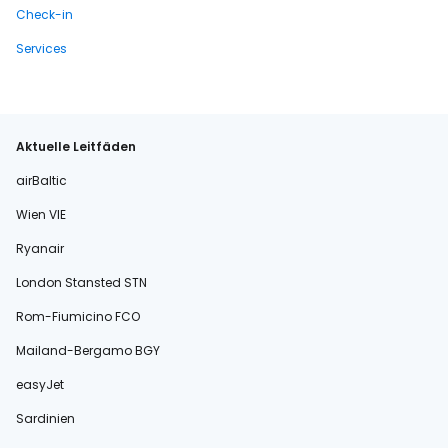
Check-in
Services
Aktuelle Leitfäden
airBaltic
Wien VIE
Ryanair
London Stansted STN
Rom-Fiumicino FCO
Mailand-Bergamo BGY
easyJet
Sardinien