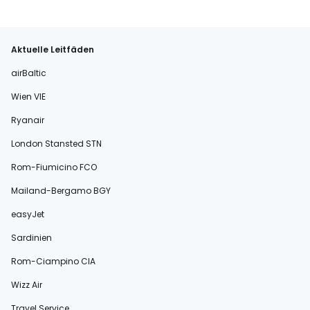
Aktuelle Leitfäden
airBaltic
Wien VIE
Ryanair
London Stansted STN
Rom-Fiumicino FCO
Mailand-Bergamo BGY
easyJet
Sardinien
Rom-Ciampino CIA
Wizz Air
Travel Service