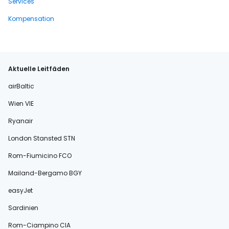
Services
Kompensation
Aktuelle Leitfäden
airBaltic
Wien VIE
Ryanair
London Stansted STN
Rom-Fiumicino FCO
Mailand-Bergamo BGY
easyJet
Sardinien
Rom-Ciampino CIA