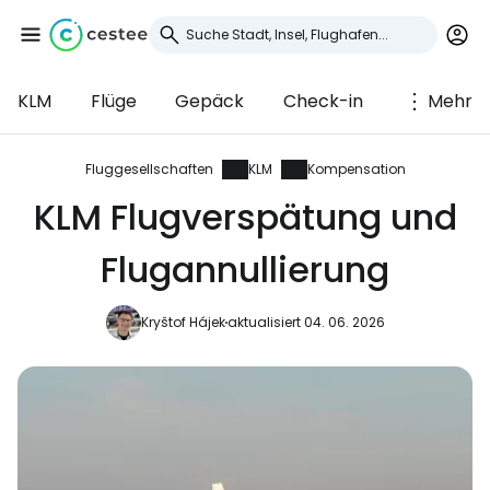
KLM
Flüge
Gepäck
Check-in
Mehr
Anmeldung bei
Cestee
Fluggesellschaften
KLM
Kompensation
KLM Flugverspätung und
... die weltweite Reise-Community
Flugannullierung
Weiter mit Google
Kryštof Hájek
aktualisiert 04. 06. 2026
Weiter mit Facebook
Weiter mit E-Mail