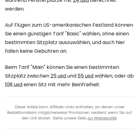
während Fensterplätze mit
24 usd
berechnet
werden.
Auf Flügen zum US-amerikanischen Festland können
Sie einen günstigen Tarif
"Basic"
wählen, ohne einen
bestimmten Sitzplatz auszuwählen, und auch hier
fallen keine Gebühren an.
Beim Tarif
"Main"
können Sie einen bestimmten
Sitzplatz zwischen
25 usd
und
55 usd
wählen, oder ab
108 usd
einen Sitz mit mehr Beinfreiheit.
Dieser Artikel kann Affiliate-Links enthalten, an denen unser
Redaktionsteam möglicherweise Provisionen verdient, wenn Sie auf
den Link klicken. Siehe unsere Seite
zur Werbepolitik
.