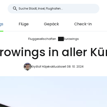
gs
Flüge
Gepäck
Check-in
Fluggesellschaften
Eurowings
rowings in aller Kü
Kryštof Hájek
aktualisiert 08. 10. 2024