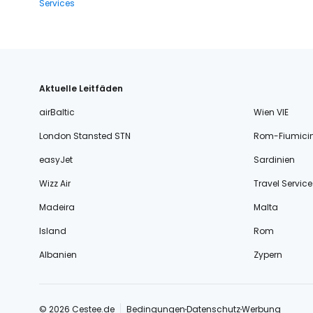
Services
Aktuelle Leitfäden
airBaltic
Wien VIE
London Stansted STN
Rom-Fiumici
easyJet
Sardinien
Wizz Air
Travel Service
Madeira
Malta
Island
Rom
Albanien
Zypern
© 2026 Cestee.de
Bedingungen
Datenschutz
Werbung