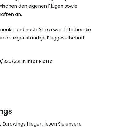
zwischen den eigenen Flügen sowie
haften an.
merika und nach Afrika wurde früher die
n als eigenständige Fluggesellschaft
320/321 in ihrer Flotte.
bei Cestee
ings
 Eurowings fliegen, lesen Sie unsere