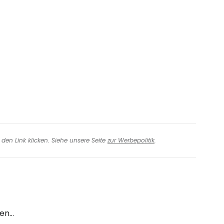
eiter mit Google
iter mit Facebook
iter mit E-Mail
den Link klicken. Siehe unsere Seite
zur Werbepolitik
.
n...