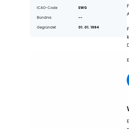
ICAO-Code
EWG
Bündnis
--
Gegründet
01. 01. 1994
F
D
E
E