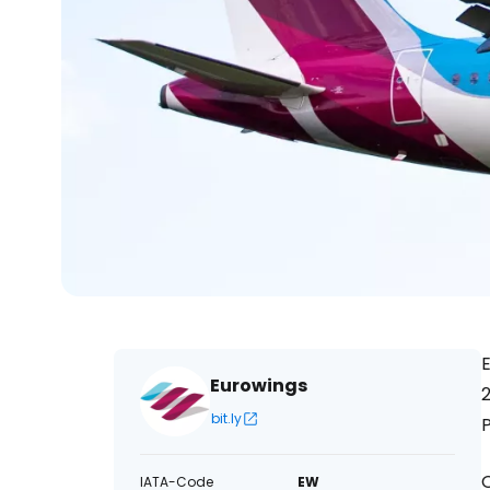
E
Eurowings
bit.ly
P
IATA-Code
EW