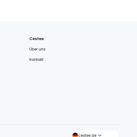
Cestee
Über uns
Kontakt
cestee.com
cestee.de