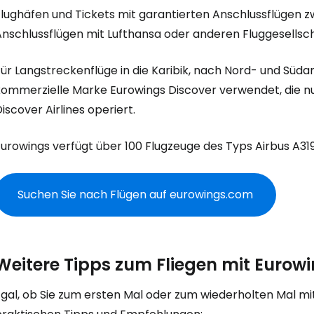
Flughäfen und Tickets mit garantierten Anschlussflügen 
Anschlussflügen mit Lufthansa oder anderen Fluggesellsc
ür Langstreckenflüge in die Karibik, nach Nord- und Süda
kommerzielle Marke Eurowings Discover verwendet, die nu
iscover Airlines operiert.
urowings verfügt über 100 Flugzeuge des Typs Airbus A319/
Suchen Sie nach Flügen auf eurowings.com
Anmeldung 
Weitere Tipps zum Fliegen mit Eurow
... die weltweite Reise-Community
gal, ob Sie zum ersten Mal oder zum wiederholten Mal mit