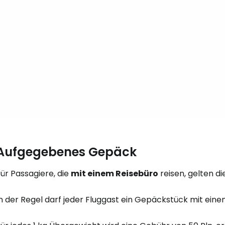
Anmeldung 
... die weltweite Reise-Community
W
We
We
Aufgegebenes Gepäck
ür Passagiere, die
mit einem Reisebüro
reisen, gelten di
In der Regel darf jeder Fluggast ein Gepäckstück mit ei