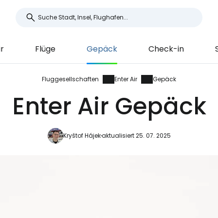
ir
Flüge
Gepäck
Check-in
Fluggesellschaften
Enter Air
Gepäck
Enter Air Gepäck
Kryštof Hájek
aktualisiert 25. 07. 2025