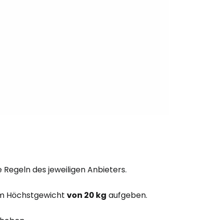
bei Cestee
eiter mit Google
iter mit Facebook
iter mit E-Mail
e Regeln des jeweiligen Anbieters.
nem Höchstgewicht
von 20 kg
aufgeben.