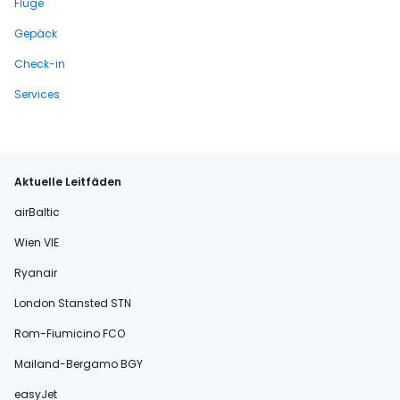
Flüge
Gepäck
Check-in
Services
Aktuelle Leitfäden
airBaltic
Wien VIE
Ryanair
London Stansted STN
Rom-Fiumicino FCO
Mailand-Bergamo BGY
easyJet