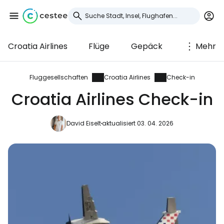
Croatia Airlines
Flüge
Gepäck
Mehr
Anmeldung bei
Cestee
Fluggesellschaften
Croatia Airlines
Check-in
Croatia Airlines Check-in
... die weltweite Reise-Community
David Eiselt
aktualisiert 03. 04. 2026
Weiter mit Google
Weiter mit Facebook
Weiter mit E-Mail