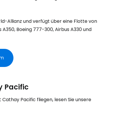
bei Cestee
ld-Allianz und verfügt über eine Flotte von
us A350, Boeing 777-300, Airbus A330 und
eiter mit Google
om
iter mit Facebook
 Pacific
iter mit E-Mail
Cathay Pacific fliegen, lesen Sie unsere