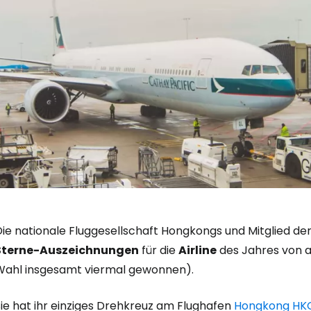
Die nationale Fluggesellschaft Hongkongs und Mitglied de
Sterne-Auszeichnungen
für die
Airline
des Jahres von al
Wahl insgesamt viermal gewonnen).
Sie hat ihr einziges Drehkreuz am Flughafen
Hongkong HK