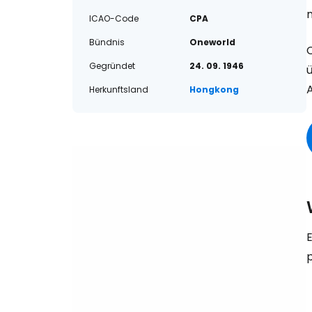
ICAO-Code
CPA
Bündnis
Oneworld
C
Gegründet
24. 09. 1946
ü
A
Herkunftsland
Hongkong
E