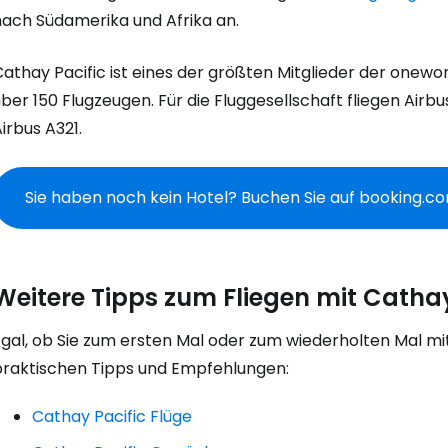
Anmeldung 
nach Südamerika und Afrika an.
... die weltweite Reise-Community
athay Pacific ist eines der größten Mitglieder der onewor
ber 150 Flugzeugen. Für die Fluggesellschaft fliegen Airb
irbus A321.
W
Sie haben noch kein Hotel? Buchen Sie auf booking.c
We
Weitere Tipps zum Fliegen mit Cathay
We
gal, ob Sie zum ersten Mal oder zum wiederholten Mal mit 
praktischen Tipps und Empfehlungen:
Cathay Pacific Flüge