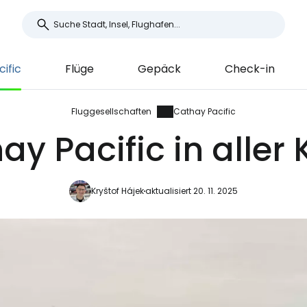
ific
Flüge
Gepäck
Check-in
Fluggesellschaften
Cathay Pacific
ay Pacific in aller 
Kryštof Hájek
aktualisiert 20. 11. 2025