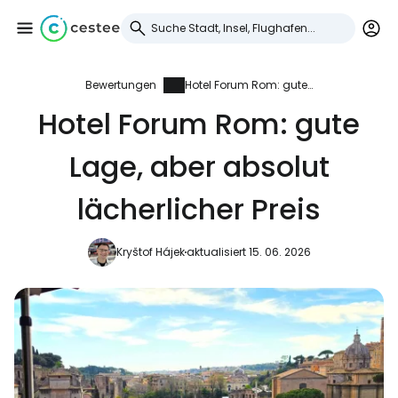
Bewertungen
Hotel Forum Rom: gute Lage, aber absolut lächerlicher Preis
Anmeldung bei
Hotel Forum Rom: gute
Cestee
Lage, aber absolut
... die weltweite Reise-Community
lächerlicher Preis
Weiter mit Google
Kryštof Hájek
aktualisiert 15. 06. 2026
Weiter mit Facebook
Weiter mit E-Mail