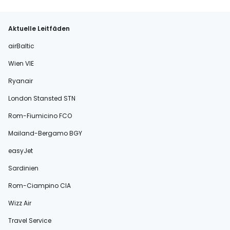
Aktuelle Leitfäden
airBaltic
Wien VIE
Ryanair
London Stansted STN
Rom-Fiumicino FCO
Mailand-Bergamo BGY
easyJet
Sardinien
Rom-Ciampino CIA
Wizz Air
Travel Service