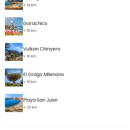
+ 14 km
Garachico
+ 15 km
Vulkan Chinyero
+ 16 km
El Drago Milenario
+ 19 km
Playa San Juan
+ 20 km