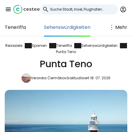
Teneriffa
Sehenswürdigkeiten
Mehr
Anmeldung bei
Cestee
Reiseziele
Spanien
Teneriffa
Sehenswürdigkeiten
Punta Teno
... die weltweite Reise-Community
Punta Teno
Veronika Čermáková
aktualisiert 18. 07. 2026
Weiter mit Google
Weiter mit Facebook
Weiter mit E-Mail