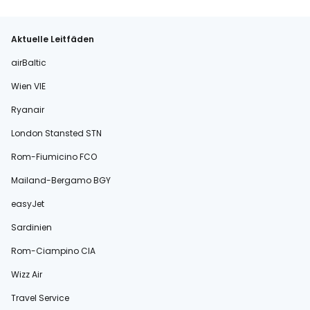
Aktuelle Leitfäden
airBaltic
Wien VIE
Ryanair
London Stansted STN
Rom-Fiumicino FCO
Mailand-Bergamo BGY
easyJet
Sardinien
Rom-Ciampino CIA
Wizz Air
Travel Service