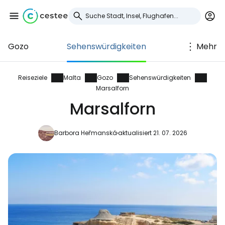
Gozo
Sehenswürdigkeiten
Mehr
Anmeldung bei
Cestee
Reiseziele
Malta
Gozo
Sehenswürdigkeiten
Marsalforn
... die weltweite Reise-Community
Marsalforn
Barbora Heřmanská
aktualisiert 21. 07. 2026
Weiter mit Google
Weiter mit Facebook
Weiter mit E-Mail