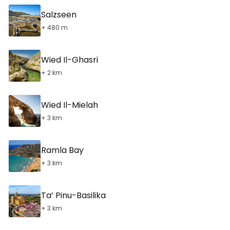
Salzseen
+ 480 m
Wied Il-Ghasri
+ 2 km
Wied Il-Mielah
+ 3 km
Ramla Bay
+ 3 km
Ta’ Pinu-Basilika
+ 3 km