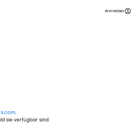
Anmelden
bei Cestee
rs.com
.
eiter mit Google
d sie verfügbar sind