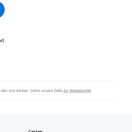
iter mit Facebook
iter mit E-Mail
nd
den Link klicken. Siehe unsere Seite
zur Werbepolitik
.
Cestee