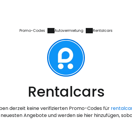
Promo-Codes
Autovermietung
Rentalcars
Anmeldung 
Rentalcars
... die weltweite Reise-Community
ben derzeit keine verifizierten Promo-Codes für
rentalca
W
neuesten Angebote und werden sie hier hinzufügen, sobal